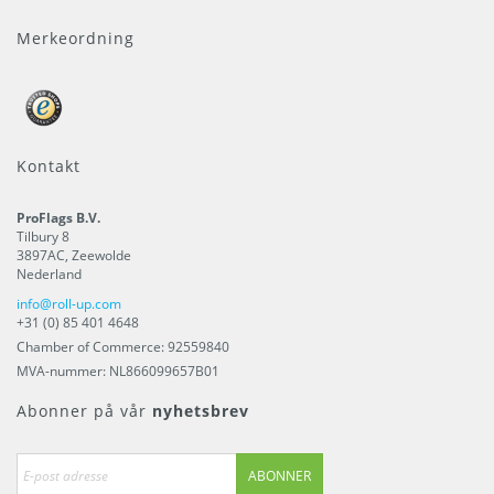
Merkeordning
Kontakt
ProFlags B.V.
Tilbury 8
3897AC
,
Zeewolde
Nederland
info@roll-up.com
+31 (0) 85 401 4648
Chamber of Commerce: 92559840
MVA-nummer: NL866099657B01
Abonner på vår
nyhetsbrev
ABONNER