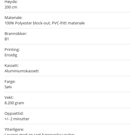
Høyde:
200 cm
Materiale:
100% Polyester block-out, PVC-fritt materiale
Brannsikker:
B1
Printing:
Ensidig
Kassett:
Aluminiumskassett
Farge:
Sølv
Vekt:
8.200 gram
Oppsettid:
+/- 2 minutter
Ytterligere:
Leveres med en sort bæreveske i nylon