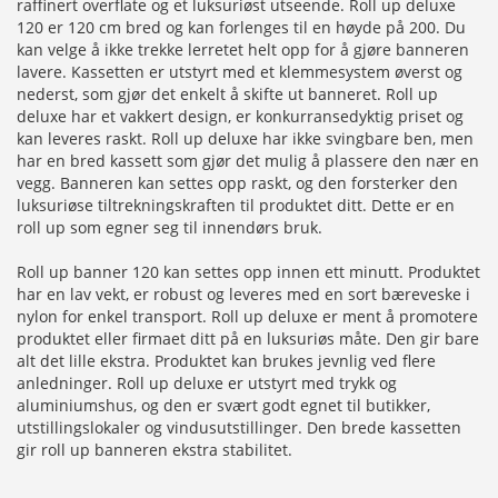
raffinert overflate og et luksuriøst utseende. Roll up deluxe
120 er 120 cm bred og kan forlenges til en høyde på 200. Du
kan velge å ikke trekke lerretet helt opp for å gjøre banneren
lavere. Kassetten er utstyrt med et klemmesystem øverst og
nederst, som gjør det enkelt å skifte ut banneret. Roll up
deluxe har et vakkert design, er konkurransedyktig priset og
kan leveres raskt. Roll up deluxe har ikke svingbare ben, men
har en bred kassett som gjør det mulig å plassere den nær en
vegg. Banneren kan settes opp raskt, og den forsterker den
luksuriøse tiltrekningskraften til produktet ditt. Dette er en
roll up som egner seg til innendørs bruk.
Roll up banner 120 kan settes opp innen ett minutt. Produktet
har en lav vekt, er robust og leveres med en sort bæreveske i
nylon for enkel transport. Roll up deluxe er ment å promotere
produktet eller firmaet ditt på en luksuriøs måte. Den gir bare
alt det lille ekstra. Produktet kan brukes jevnlig ved flere
anledninger. Roll up deluxe er utstyrt med trykk og
aluminiumshus, og den er svært godt egnet til butikker,
utstillingslokaler og vindusutstillinger. Den brede kassetten
gir roll up banneren ekstra stabilitet.