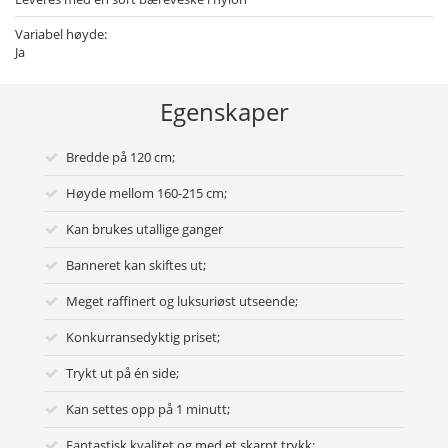
Variabel høyde:
Ja
Egenskaper
Bredde på 120 cm;
Høyde mellom 160-215 cm;
Kan brukes utallige ganger
Banneret kan skiftes ut;
Meget raffinert og luksuriøst utseende;
Konkurransedyktig priset;
Trykt ut på én side;
Kan settes opp på 1 minutt;
Fantastisk kvalitet og med et skarpt trykk;