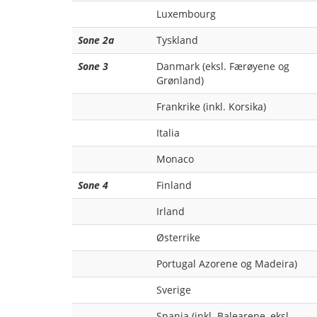
Luxembourg
Sone 2a
Tyskland
Sone 3
Danmark (eksl. Færøyene og
Grønland)
Frankrike (inkl. Korsika)
Italia
Monaco
Sone 4
Finland
Irland
Østerrike
Portugal Azorene og Madeira)
Sverige
Spania (inkl. Balearene, eksl.