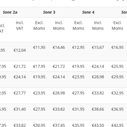
Sone
2a
Sone
3
Sone
4
So
Incl.
Excl.
Incl.
Excl.
Incl.
Excl.
cl.
VAT
Moms
Moms
Moms
Moms
Moms
AT
€11,95
€14,46
€12,95
€15,67
€16,95
,95
€12,04
7,95
€21,72
€17,95
€21,72
€19,95
€24,14
€25,95
9,95
€24,14
€19,95
€24,14
€23,95
€28,98
€29,95
2,95
€27,77
€23,95
€28,98
€27,95
€33,82
€32,95
5,95
€31,40
€27,95
€33,82
€31,95
€38,66
€36,95
7,95
€33,82
€30,95
€37,45
€35,95
€43,50
€42,95