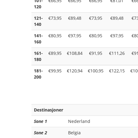
101-
€66,95
€66,95
€66,95
€81,01
€6
120
121-
€73,95
€89,48
€73,95
€89,48
€7
140
141-
€80,95
€97,95
€80,95
€97,95
€8
160
161-
€89,95
€108,84
€91,95
€111,26
€9
180
181-
€99,95
€120,94
€100,95
€122,15
€10
200
Destinasjoner
Sone 1
Nederland
Sone 2
Belgia