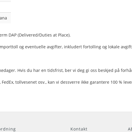
yana
term DAP (Delivered/Duties at Place).
porttoll og eventuelle avgifter, inkludert fortolling og lokale avgift
dager. Hvis du har en tidsfrist, ber vi deg gi oss beskjed på forhånd
FedEx, tollvesenet osv., kan vi dessverre ikke garantere 100 % lever
.
rdning
Kontakt
A