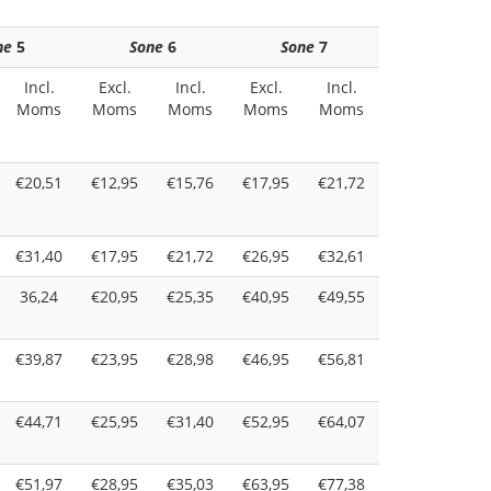
ne
5
Sone
6
Sone
7
Incl.
Excl.
Incl.
Excl.
Incl.
Moms
Moms
Moms
Moms
Moms
€20,51
€12,95
€15,76
€17,95
€21,72
€31,40
€17,95
€21,72
€26,95
€32,61
36,24
€20,95
€25,35
€40,95
€49,55
€39,87
€23,95
€28,98
€46,95
€56,81
€44,71
€25,95
€31,40
€52,95
€64,07
€51,97
€28,95
€35,03
€63,95
€77,38