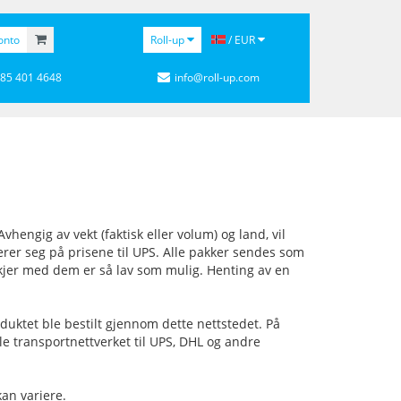
onto
Roll-up
/ EUR
 85 401 4648
info@roll-up.com
hengig av vekt (faktisk eller volum) og land, vil
erer seg på prisene til UPS. Alle pakker sendes som
 skjer med dem er så lav som mulig. Henting av en
duktet ble bestilt gjennom dette nettstedet. På
le transportnettverket til UPS, DHL og andre
an variere.