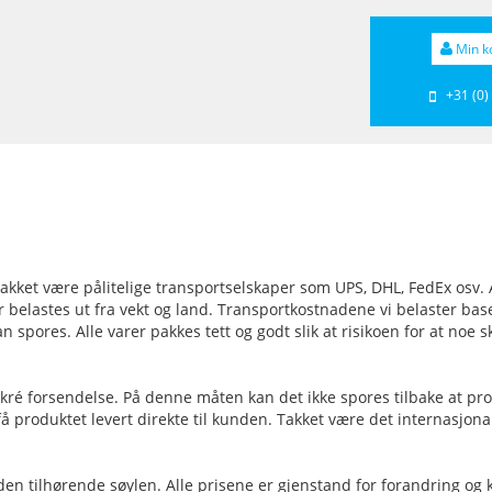
Min k
+31 (0)
kket være pålitelige transportselskaper som UPS, DHL, FedEx osv. Av
 belastes ut fra vekt og land. Transportkostnadene vi belaster bas
n spores. Alle varer pakkes tett og godt slik at risikoen for at noe
skré forsendelse. På denne måten kan det ikke spores tilbake at pro
få produktet levert direkte til kunden. Takket være det internasjona
en tilhørende søylen. Alle prisene er gjenstand for forandring og k