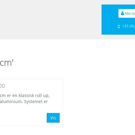
Min k
+31 (0)
0cm'
200
cm er en klassisk roll up,
 aluminium. Systemet er
Vis