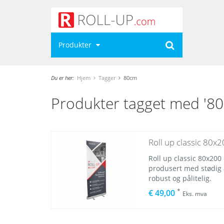
Produkter
Du er her:
Hjem
Tagger
80cm
Produkter tagget med '8
Roll up classic 80x
Roll up classic 80x200 
produsert med stødig
robust og pålitelig.
*
€ 49,00
Eks. mva