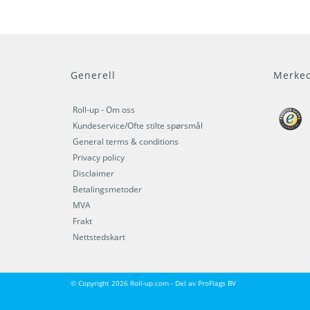
Generell
Merkeo
Roll-up - Om oss
Kundeservice/Ofte stilte spørsmål
General terms & conditions
Privacy policy
Disclaimer
Betalingsmetoder
MVA
Frakt
Nettstedskart
© Copyright 2026 Roll-up.com - Del av
ProFlags BV