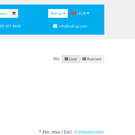
onto
Roll-up
/ EUR
 85 401 4648
info@roll-up.com
Vis:
Liste
Rutenett
* Eks. mva / Excl.
Fraktkostnader