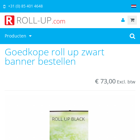
+31 (0) 85 401 4648
Producten
Goedkope roll up zwart
banner bestellen
€
73,00
Excl. btw