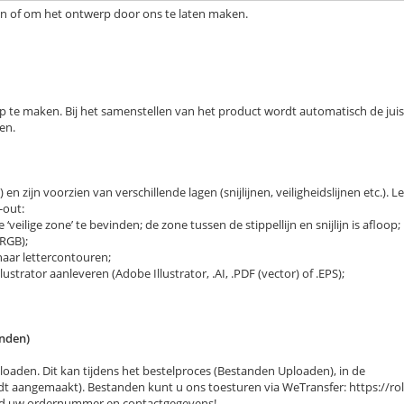
en of om het ontwerp door ons te laten maken.
 te maken. Bij het samenstellen van het product wordt automatisch de juis
en.
n zijn voorzien van verschillende lagen (snijlijnen, veiligheidslijnen etc.). L
-out:
veilige zone’ te bevinden; de zone tussen de stippellijn en snijlijn is afloop;
RGB);
naar lettercontouren;
strator aanleveren (Adobe Illustrator, .AI, .PDF (vector) of .EPS);
anden)
aden. Dit kan tijdens het bestelproces (Bestanden Uploaden), in de
t aangemaakt). Bestanden kunt u ons toesturen via WeTransfer: https://rol
tijd uw ordernummer en contactgegevens!