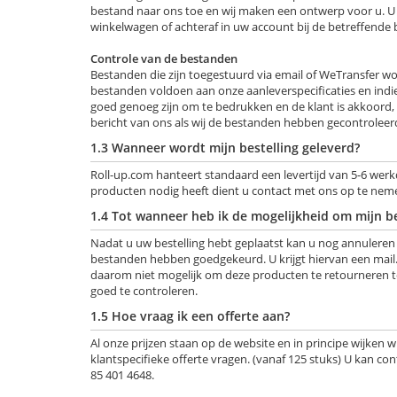
bestand naar ons toe en wij maken een ontwerp voor u. U 
winkelwagen of achteraf in uw account bij de betreffende
Controle van de bestanden
Bestanden die zijn toegestuurd via email of WeTransfer wor
bestanden voldoen aan onze aanleverspecificaties en indi
goed genoeg zijn om te bedrukken en de klant is akkoord,
bericht van ons als wij de bestanden hebben gecontroleer
1.3 Wanneer wordt mijn bestelling geleverd?
Roll-up.com hanteert standaard een levertijd van 5-6 werkd
producten nodig heeft dient u contact met ons op te nem
1.4 Tot wanneer heb ik de mogelijkheid om mijn be
Nadat u uw bestelling hebt geplaatst kan u nog annulere
bestanden hebben goedgekeurd. U krijgt hiervan een mail. 
daarom niet mogelijk om deze producten te retourneren te
goed te controleren.
1.5 Hoe vraag ik een offerte aan?
Al onze prijzen staan op de website en in principe wijken w
klantspecifieke offerte vragen. (vanaf 125 stuks) U kan 
85 401 4648.