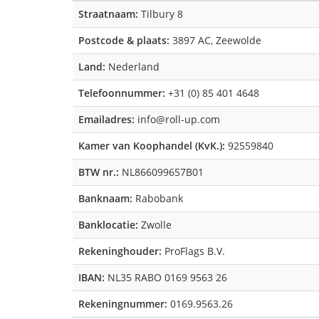
Straatnaam:
Tilbury 8
Postcode & plaats:
3897 AC, Zeewolde
Land:
Nederland
Telefoonnummer:
+31 (0) 85 401 4648
Emailadres:
info@roll-up.com
Kamer van Koophandel (KvK.):
92559840
BTW nr.:
NL866099657B01
Banknaam:
Rabobank
Banklocatie:
Zwolle
Rekeninghouder:
ProFlags B.V.
IBAN:
NL35 RABO 0169 9563 26
Rekeningnummer:
0169.9563.26