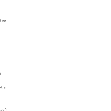
et op
l-
xtra
.pdf)