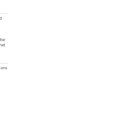
d
dse
het
 ons