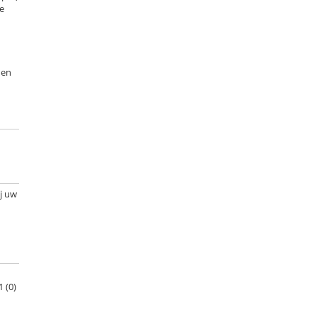
e
den
j uw
 (0)