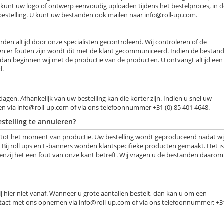
kunt uw logo of ontwerp eenvoudig uploaden tijdens het bestelproces, in d
 bestelling. U kunt uw bestanden ook mailen naar
info@roll-up.com
.
den altijd door onze specialisten gecontroleerd. Wij controleren of de
en er fouten zijn wordt dit met de klant gecommuniceerd. Indien de bestan
 dan beginnen wij met de productie van de producten. U ontvangt altijd een
d.
agen. Afhankelijk van uw bestelling kan die korter zijn. Indien u snel uw
en via
info@roll-up.com
of via ons telefoonnummer +31 (0) 85 401 4648.
stelling te annuleren?
n tot het moment van productie. Uw bestelling wordt geproduceerd nadat wi
Bij roll ups en L-banners worden klantspecifieke producten gemaakt. Het is
nzij het een fout van onze kant betreft. Wij vragen u de bestanden daarom
ij hier niet vanaf. Wanneer u grote aantallen bestelt, dan kan u om een
contact met ons opnemen via
info@roll-up.com
of via ons telefoonnummer: +31