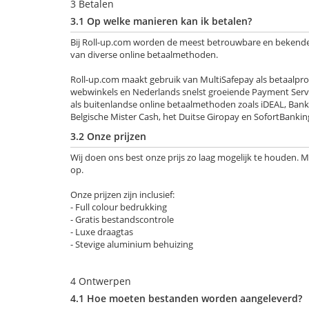
3 Betalen
3.1 Op welke manieren kan ik betalen?
Bij Roll-up.com worden de meest betrouwbare en bekende 
van diverse online betaalmethoden.
Roll-up.com maakt gebruik van MultiSafepay als betaalprovi
webwinkels en Nederlands snelst groeiende Payment Servi
als buitenlandse online betaalmethoden zoals iDEAL, Ban
Belgische Mister Cash, het Duitse Giropay en SofortBankin
3.2 Onze prijzen
Wij doen ons best onze prijs zo laag mogelijk te houden. 
op.
Onze prijzen zijn inclusief:
- Full colour bedrukking
- Gratis bestandscontrole
- Luxe draagtas
- Stevige aluminium behuizing
4 Ontwerpen
4.1 Hoe moeten bestanden worden aangeleverd?