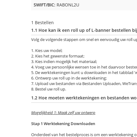
SWIFT/BIC:
RABONL2U
1 Bestellen
1.1 Hoe kan ik een roll up of L-banner bestellen bi
Volg de volgende stappen om snel en eenvoudig uw roll up 
1. Kies uw model;
2. Kies het gewenste formaat;
3. Kies indien mogelijk het materiaal;
4. Voeg uw persoonlijke wensen toe in het daarvoor best
5. De werktekeningen kunt u downloaden in het tabblad '
6. Ontwerp uw roll up in de werktekening;
7. Upload uw bestanden via Bestanden Uploaden, WeTransf
8. Bestel uw roll up.
1.2 Hoe moeten werktekeningen en bestanden wo
Mogelijkheid 1: Maak zelf uw ontwerp
Stap 1 Werktekening Downloaden
Onderdeel van het bestelproces is om een werktekening op