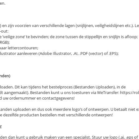
en.
n zijn voorzien van verschillende lagen (snijlijnen, veiligheidslijnen etc.). L
-out:
veilige zone’ te bevinden; de zone tussen de stippellijn en snijlijn is afloop;
RGB);
naar lettercontouren;
strator aanleveren (Adobe Illustrator, .AI, .PDF (vector) of .EPS);
anden)
aden. Dit kan tijdens het bestelproces (Bestanden Uploaden), in de
t aangemaakt). Bestanden kunt u ons toesturen via WeTransfer: https://rol
tijd uw ordernummer en contactgegevens!
anden uploaden en dus ook meerdere logo’s of ontwerpen. U betaalt niet e
e dezelfde producten bestellen met verschillende ontwerpen!
e
n dan kunt u gebruik maken van een specialist. Stuur uw logo (.ai, .eps of 