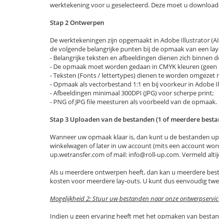
werktekening voor u geselecteerd. Deze moet u download
Stap 2 Ontwerpen
De werktekeningen zijn opgemaakt in Adobe Illustrator (AI) e
de volgende belangrijke punten bij de opmaak van een lay
- Belangrijke teksten en afbeeldingen dienen zich binnen de ‘
- De opmaak moet worden gedaan in CMYK kleuren (geen 
- Teksten (Fonts / lettertypes) dienen te worden omgezet 
- Opmaak als vectorbestand 1:1 en bij voorkeur in Adobe Illu
- Afbeeldingen minimaal 300DPI (JPG) voor scherpe print;
- PNG of JPG file meesturen als voorbeeld van de opmaak.
Stap 3 Uploaden van de bestanden (1 of meerdere best
Wanneer uw opmaak klaar is, dan kunt u de bestanden uplo
winkelwagen of later in uw account (mits een account word
up.wetransfer.com of mail:
info@roll-up.com
. Vermeld al
Als u meerdere ontwerpen heeft, dan kan u meerdere best
kosten voor meerdere lay-outs. U kunt dus eenvoudig twe
Mogelijkheid 2: Stuur uw bestanden naar onze ontwerpservic
Indien u geen ervaring heeft met het opmaken van bestande