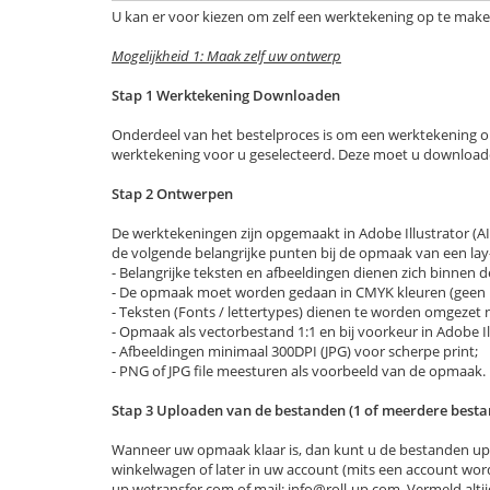
U kan er voor kiezen om zelf een werktekening op te mak
Mogelijkheid 1: Maak zelf uw ontwerp
Stap 1 Werktekening Downloaden
Onderdeel van het bestelproces is om een werktekening op
werktekening voor u geselecteerd. Deze moet u download
Stap 2 Ontwerpen
De werktekeningen zijn opgemaakt in Adobe Illustrator (AI) e
de volgende belangrijke punten bij de opmaak van een lay
- Belangrijke teksten en afbeeldingen dienen zich binnen de ‘
- De opmaak moet worden gedaan in CMYK kleuren (geen 
- Teksten (Fonts / lettertypes) dienen te worden omgezet 
- Opmaak als vectorbestand 1:1 en bij voorkeur in Adobe Illu
- Afbeeldingen minimaal 300DPI (JPG) voor scherpe print;
- PNG of JPG file meesturen als voorbeeld van de opmaak.
Stap 3 Uploaden van de bestanden (1 of meerdere best
Wanneer uw opmaak klaar is, dan kunt u de bestanden uplo
winkelwagen of later in uw account (mits een account word
up.wetransfer.com of mail:
info@roll-up.com
. Vermeld al