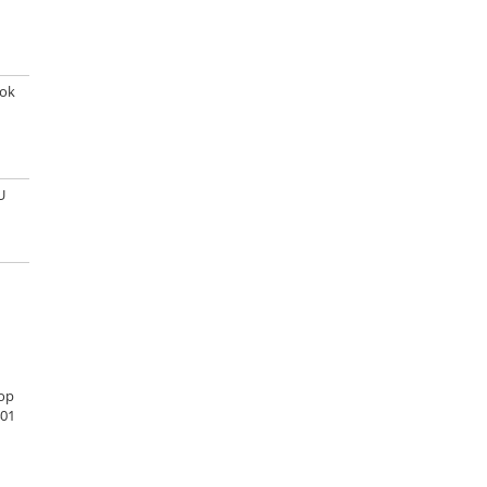
ook
U
 op
401