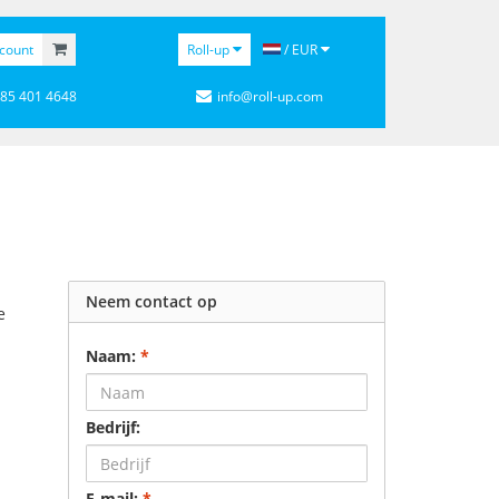
count
Roll-up
/ EUR
 85 401 4648
info@roll-up.com
Neem contact op
e
Naam:
*
Bedrijf:
E-mail:
*