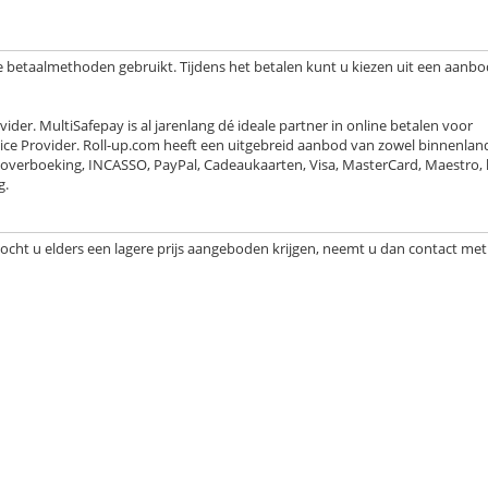
betaalmethoden gebruikt. Tijdens het betalen kunt u kiezen uit een aanbo
der. MultiSafepay is al jarenlang dé ideale partner in online betalen voor
ce Provider. Roll-up.com heeft een uitgebreid aanbod van zowel binnenlan
koverboeking, INCASSO, PayPal, Cadeaukaarten, Visa, MasterCard, Maestro, 
g.
Mocht u elders een lagere prijs aangeboden krijgen, neemt u dan contact met