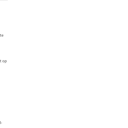
te
et op
l-