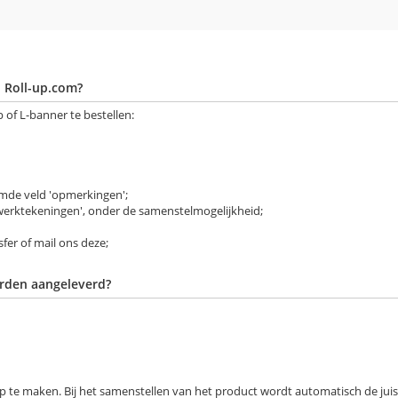
j Roll-up.com?
of L-banner te bestellen:
emde veld 'opmerkingen';
werktekeningen', onder de samenstelmogelijkheid;
er of mail ons deze;
rden aangeleverd?
 te maken. Bij het samenstellen van het product wordt automatisch de juis