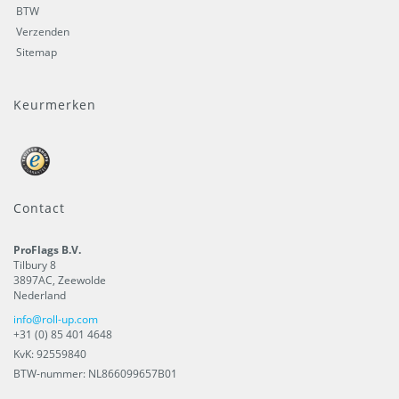
BTW
Verzenden
Sitemap
Keurmerken
Contact
ProFlags B.V.
Tilbury 8
3897AC
,
Zeewolde
Nederland
info@roll-up.com
+31 (0) 85 401 4648
KvK: 92559840
BTW-nummer: NL866099657B01