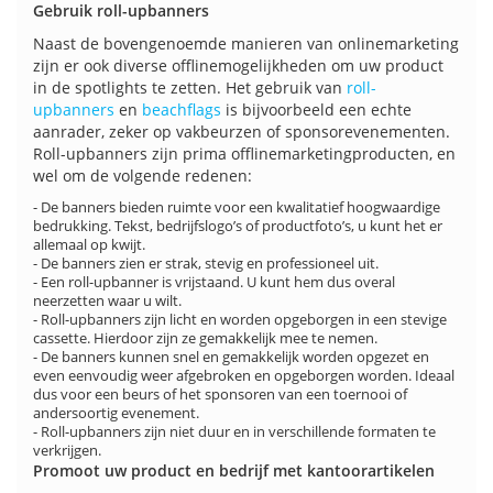
Gebruik roll-upbanners
Naast de bovengenoemde manieren van onlinemarketing
zijn er ook diverse offlinemogelijkheden om uw product
in de spotlights te zetten. Het gebruik van
roll-
upbanners
en
beachflags
is bijvoorbeeld een echte
aanrader, zeker op vakbeurzen of sponsorevenementen.
Roll-upbanners zijn prima offlinemarketingproducten, en
wel om de volgende redenen:
- De banners bieden ruimte voor een kwalitatief hoogwaardige
bedrukking. Tekst, bedrijfslogo’s of productfoto’s, u kunt het er
allemaal op kwijt.
- De banners zien er strak, stevig en professioneel uit.
- Een roll-upbanner is vrijstaand. U kunt hem dus overal
neerzetten waar u wilt.
- Roll-upbanners zijn licht en worden opgeborgen in een stevige
cassette. Hierdoor zijn ze gemakkelijk mee te nemen.
- De banners kunnen snel en gemakkelijk worden opgezet en
even eenvoudig weer afgebroken en opgeborgen worden. Ideaal
dus voor een beurs of het sponsoren van een toernooi of
andersoortig evenement.
- Roll-upbanners zijn niet duur en in verschillende formaten te
verkrijgen.
Promoot uw product en bedrijf met kantoorartikelen