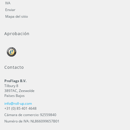
IVA
Enviar
Mapa del sitio
Aprobación
Contacto
ProFlags B.V.
Tilbury 8
3897AC
,
Zeewolde
Países Bajos
info@roll-up.com
+31 (0) 85 401 4648
Cámara de comercio: 92559840
Numéro de IVA: NL866099657B01