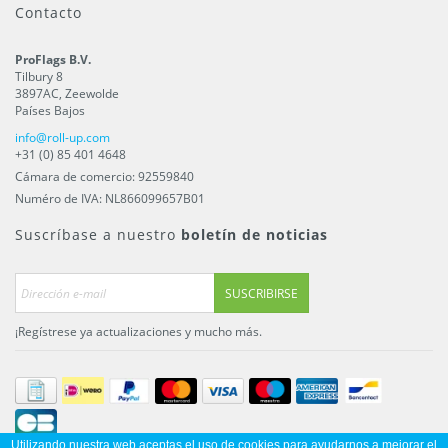
Contacto
ProFlags B.V.
Tilbury 8
3897AC
,
Zeewolde
Países Bajos
info@roll-up.com
+31 (0) 85 401 4648
Cámara de comercio: 92559840
Numéro de IVA: NL866099657B01
Suscríbase a nuestro
boletín de noticias
SUSCRIBIRSE
¡Regístrese ya actualizaciones y mucho más.
Utilizando nuestra web aceptas el uso de cookies para ayudarnos a mejorar el