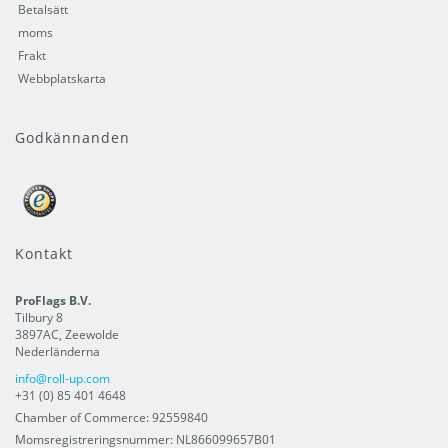
Betalsätt
moms
Frakt
Webbplatskarta
Godkännanden
Kontakt
ProFlags B.V.
Tilbury 8
3897AC
,
Zeewolde
Nederländerna
info@roll-up.com
+31 (0) 85 401 4648
Chamber of Commerce: 92559840
Momsregistreringsnummer: NL866099657B01