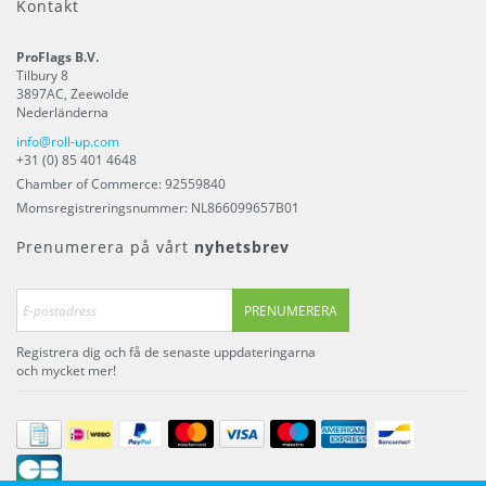
Kontakt
ProFlags B.V.
Tilbury 8
3897AC
,
Zeewolde
Nederländerna
info@roll-up.com
+31 (0) 85 401 4648
Chamber of Commerce: 92559840
Momsregistreringsnummer: NL866099657B01
Prenumerera på vårt
nyhetsbrev
PRENUMERERA
Registrera dig och få de senaste uppdateringarna
och mycket mer!