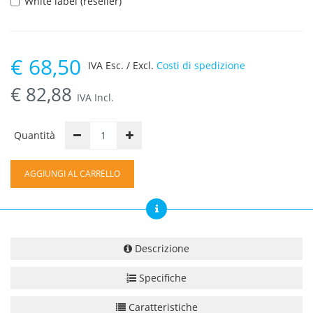
White label (reseller)
€
68,50
IVA Esc. / Excl.
Costi di spedizione
€
82,88
IVA Incl.
Quantità
AGGIUNGI AL CARRELLO
Descrizione
Specifiche
Caratteristiche