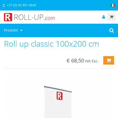
+31 (0) 85 401 4648
Prodotti
Roll up classic 100x200 cm
€
68,50
AGG
IVA Esc.