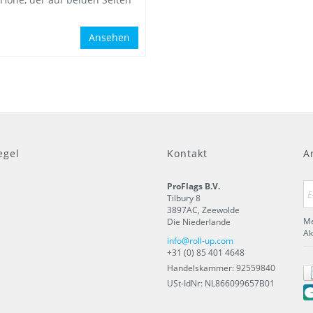
Ansehen
egel
Kontakt
A
ProFlags B.V.
Tilbury 8
3897AC
,
Zeewolde
Me
Die Niederlande
Ak
info@roll-up.com
+31 (0) 85 401 4648
Handelskammer: 92559840
USt-IdNr: NL866099657B01