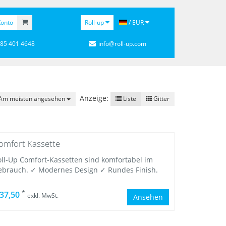
onto
Roll-up
/ EUR
 85 401 4648
info@roll-up.com
Anzeige:
Am meisten angesehen
Liste
Gitter
omfort Kassette
oll-Up Comfort-Kassetten sind komfortabel im
ebrauch. ✓ Modernes Design ✓ Rundes Finish.
*
 37,50
exkl. MwSt.
Ansehen