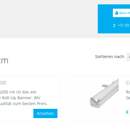
Mein K
+31 (0)
Sortieren nach:
5cm
200
C
5x200 cm ist das am
R
 Roll-Up Banner. Wir
G
alität zum besten Preis.
€
Ansehen