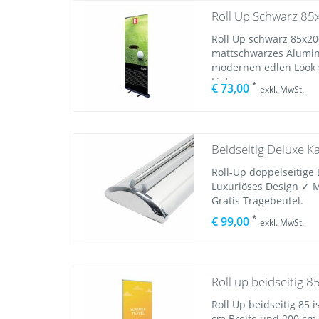
Roll Up Schwarz 85
Roll Up schwarz 85x20
mattschwarzes Alumin
modernen edlen Look v
Lieferung.
*
€ 73,00
exkl. MwSt.
Beidseitig Deluxe K
Roll-Up doppelseitige
Luxuriöses Design ✓ 
Gratis Tragebeutel.
*
€ 99,00
exkl. MwSt.
Roll up beidseitig 
Roll Up beidseitig 85 i
cm Breite und 200 cm 