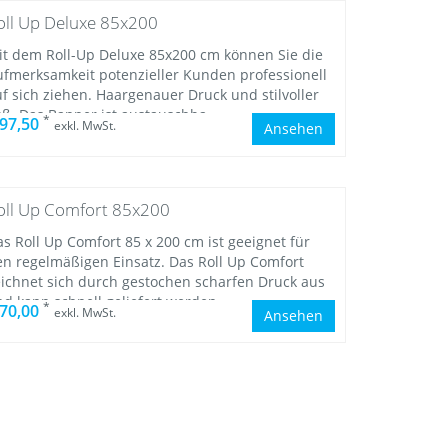
oll Up Deluxe 85x200
it dem Roll-Up Deluxe 85x200 cm können Sie die
ufmerksamkeit potenzieller Kunden professionell
f sich ziehen. Haargenauer Druck und stilvoller
uß. Das Banner ist austauschba
*
 97,50
exkl. MwSt.
Ansehen
oll Up Comfort 85x200
s Roll Up Comfort 85 x 200 cm ist geeignet für
en regelmäßigen Einsatz. Das Roll Up Comfort
eichnet sich durch gestochen scharfen Druck aus
nd kann schnell geliefert werden
*
 70,00
exkl. MwSt.
Ansehen