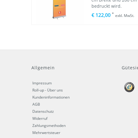
bedruckt wird.
*
€ 122,00
exkl. MwSt.
Allgemein
Gütesi
Impressum
Roll-up - Über uns
Kundeninformationen
AGB
Datenschutz
Widerruf
Zahlungsmethoden
Mehrwertsteuer