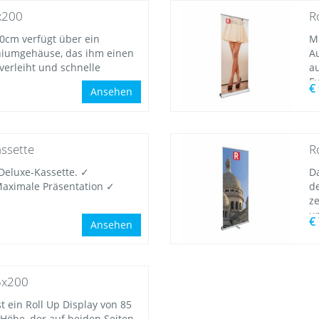
x200
R
0cm verfügt über ein
M
iumgehäuse, das ihm einen
A
erleiht und schnelle
au
F
€
Ansehen
assette
R
 Deluxe-Kassette. ✓
Da
Maximale Präsentation ✓
d
z
u
€
Ansehen
85x200
st ein Roll Up Display von 85
Höhe, der auf beiden Seiten