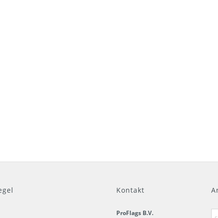
egel
Kontakt
A
ProFlags B.V.