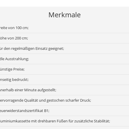
Merkmale
reite von 100 cm;
öhe von 200 cm;
ür den regelmäßigen Einsatz geeignet;
dle Ausstrahlung;
ünstige Preise;
inseitig bedruckt;
nnerhalb einer Minute aufgestellt;
ervorragende Qualität und gestochen scharfer Druck;
euerwiderstandszertifikat B1;
luminiumkassette mit drehbaren Füßen für zusätzliche Stabilität;