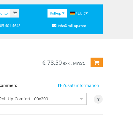
onto
Roll-up
/ EUR
 85 401 4648
info@roll-up.com
€
78,50
ZUM WARENKOR
exkl. MwSt.
zusammen:
Zusatzinformation