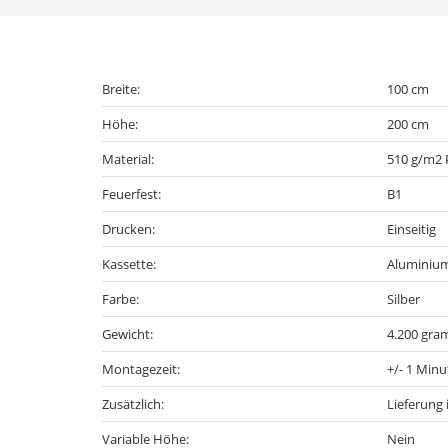
Breite:
100 cm
Höhe:
200 cm
Material:
510 g/m2 
Feuerfest:
B1
Drucken:
Einseitig
Kassette:
Aluminium
Farbe:
Silber
Gewicht:
4.200 gra
Montagezeit:
+/- 1 Minu
Zusätzlich:
Lieferung 
Variable Höhe:
Nein