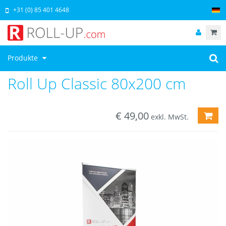
+31 (0) 85 401 4648
Produkte
Roll Up Classic 80x200 cm
€
49,00
ZUM
exkl. MwSt.