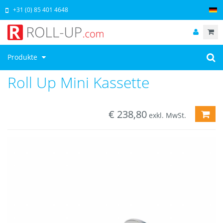
+31 (0) 85 401 4648
Produkte
Roll Up Mini Kassette
€
238,80
ZUM
exkl. MwSt.