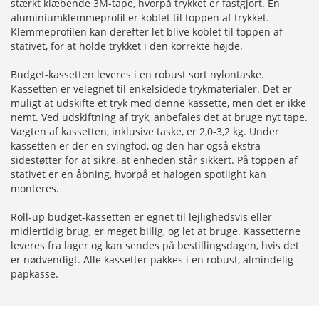
stærkt klæbende 3M-tape, hvorpå trykket er fastgjort. En
aluminiumklemmeprofil er koblet til toppen af trykket.
Klemmeprofilen kan derefter let blive koblet til toppen af
stativet, for at holde trykket i den korrekte højde.
Budget-kassetten leveres i en robust sort nylontaske.
Kassetten er velegnet til enkelsidede trykmaterialer. Det er
muligt at udskifte et tryk med denne kassette, men det er ikke
nemt. Ved udskiftning af tryk, anbefales det at bruge nyt tape.
Vægten af kassetten, inklusive taske, er 2,0-3,2 kg. Under
kassetten er der en svingfod, og den har også ekstra
sidestøtter for at sikre, at enheden står sikkert. På toppen af
stativet er en åbning, hvorpå et halogen spotlight kan
monteres.
Roll-up budget-kassetten er egnet til lejlighedsvis eller
midlertidig brug, er meget billig, og let at bruge. Kassetterne
leveres fra lager og kan sendes på bestillingsdagen, hvis det
er nødvendigt. Alle kassetter pakkes i en robust, almindelig
papkasse.