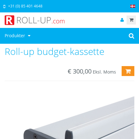
+31 (0) 85 401 4648
Produkter
Roll-up budget-kassette
€
300,00
LÆG
Eksl. Moms