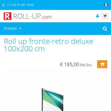
+31 (0) 85 401 4648
Prodotti
Roll up fronte-retro deluxe
100x200 cm
€
185,00
AGG
IVA Esc.