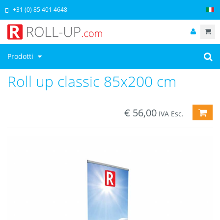
+31 (0) 85 401 4648
Prodotti
Roll up classic 85x200 cm
€
56,00
AGG
IVA Esc.