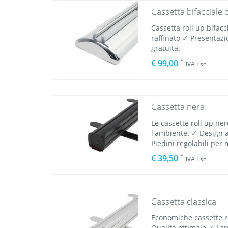
Cassetta bifacciale 
Cassetta roll up bifac
raffinato ✓ Presentaz
gratuita.
*
€ 99,00
IVA Esc.
Cassetta nera
Le cassette roll up ne
l'ambiente. ✓ Design 
Piedini regolabili per 
*
€ 39,50
IVA Esc.
Cassetta classica
Economiche cassette r
Qualità ottimale ✓ La