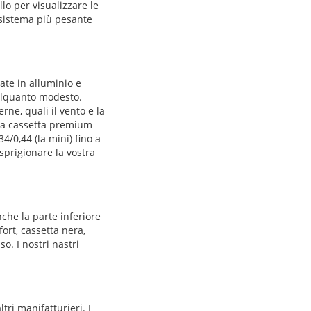
lo per visualizzare le
 sistema più pesante
ate in alluminio e
 alquanto modesto.
rne, quali il vento e la
 la cassetta premium
4/0,44 (la mini) fino a
 sprigionare la vostra
che la parte inferiore
ort, cassetta nera,
o. I nostri nastri
tri manifatturieri. I