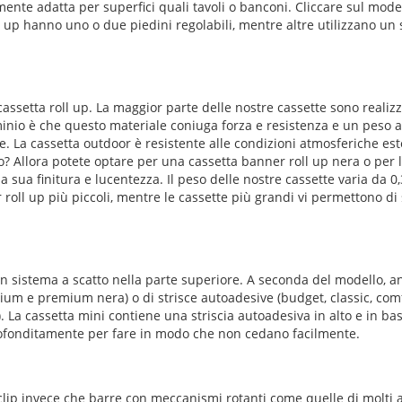
mente adatta per superfici quali tavoli o banconi. Cliccare sul model
ll up hanno uno o due piedini regolabili, mentre altre utilizzano un
cassetta roll up. La maggior parte delle nostre cassette sono realizz
uminio è che questo materiale coniuga forza e resistenza e un peso
. La cassetta outdoor è resistente alle condizioni atmosferiche este
ro? Allora potete optare per una cassetta banner roll up nera o per
 sua finitura e lucentezza. Il peso delle nostre cassette varia da 0,3
r roll up più piccoli, mentre le cassette più grandi vi permettono di
un sistema a scatto nella parte superiore. A seconda del modello, an
ium e premium nera) o di strisce autoadesive (budget, classic, comf
. La cassetta mini contiene una striscia autoadesiva in alto e in bass
pprofonditamente per fare in modo che non cedano facilmente.
clip invece che barre con meccanismi rotanti come quelle di molti al