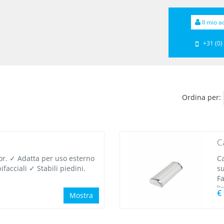
Il mio a
+31 (0)
Ordina per:
C
or. ✓ Adatta per uso esterno
Ca
facciali ✓ Stabili piedini.
su
F
l'
€
Mostra