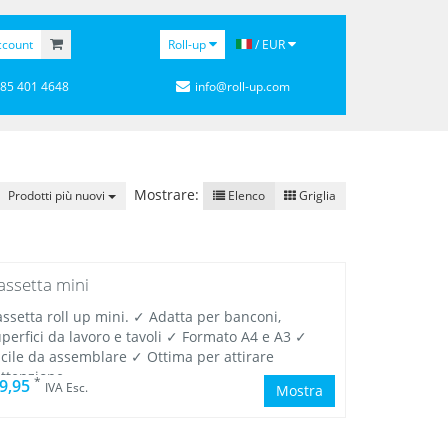
ccount
Roll-up
/ EUR
 85 401 4648
info@roll-up.com
Mostrare:
Prodotti più nuovi
Elenco
Griglia
assetta mini
ssetta roll up mini. ✓ Adatta per banconi,
perfici da lavoro e tavoli ✓ Formato A4 e A3 ✓
acile da assemblare ✓ Ottima per attirare
attenzione.
*
 9,95
IVA Esc.
Mostra