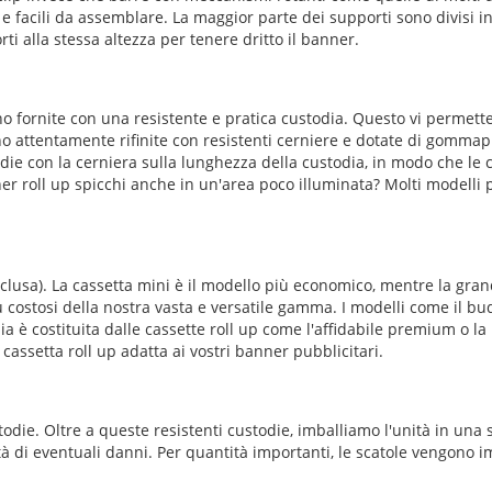
 e facili da assemblare. La maggior parte dei supporti sono divisi in
ti alla stessa altezza per tenere dritto il banner.
ono fornite con una resistente e pratica custodia. Questo vi permette
ono attentamente rifinite con resistenti cerniere e dotate di gomm
todie con la cerniera sulla lunghezza della custodia, in modo che le
ner roll up spicchi anche in un'area poco illuminata? Molti modelli
esclusa). La cassetta mini è il modello più economico, mentre la gra
ù costosi della nostra vasta e versatile gamma. I modelli come il bud
 è costituita dalle cassette roll up come l'affidabile premium o la 
assetta roll up adatta ai vostri banner pubblicitari.
odie. Oltre a queste resistenti custodie, imballiamo l'unità in una s
ità di eventuali danni. Per quantità importanti, le scatole vengono 