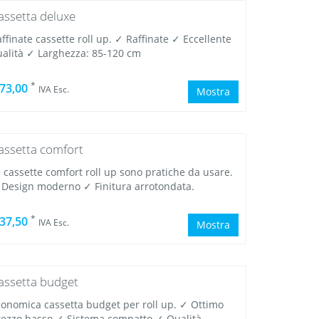
assetta deluxe
ffinate cassette roll up. ✓ Raffinate ✓ Eccellente
ualità ✓ Larghezza: 85-120 cm
*
 73,00
IVA Esc.
Mostra
assetta comfort
 cassette comfort roll up sono pratiche da usare.
 Design moderno ✓ Finitura arrotondata.
*
 37,50
IVA Esc.
Mostra
assetta budget
conomica cassetta budget per roll up. ✓ Ottimo
rezzo basso ✓ Sistema compatto ✓ Qualità