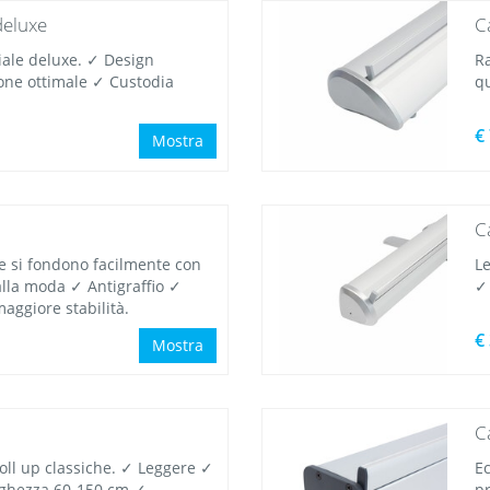
deluxe
C
ciale deluxe. ✓ Design
Ra
ione ottimale ✓ Custodia
q
€
Mostra
C
re si fondono facilmente con
Le
alla moda ✓ Antigraffio ✓
✓
maggiore stabilità.
€
Mostra
C
oll up classiche. ✓ Leggere ✓
E
rghezza 60-150 cm ✓
p