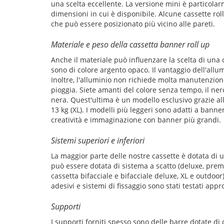
una scelta eccellente. La versione mini è particolar
dimensioni in cui è disponibile. Alcune cassette ro
che può essere posizionato più vicino alle pareti.
Materiale e peso della cassetta banner roll up
Anche il materiale può influenzare la scelta di una 
sono di colore argento opaco. Il vantaggio dell'all
Inoltre, l'alluminio non richiede molta manutenzione
pioggia. Siete amanti del colore senza tempo, il ne
nera. Quest'ultima è un modello esclusivo grazie alla
13 kg (XL). I modelli più leggeri sono adatti a banne
creatività e immaginazione con banner più grandi.
Sistemi superiori e inferiori
La maggior parte delle nostre cassette è dotata di 
può essere dotata di sistema a scatto (deluxe, prem
cassetta bifacciale e bifacciale deluxe, XL e outdoor)
adesivi e sistemi di fissaggio sono stati testati a
Supporti
I supporti forniti spesso sono delle barre dotate di 