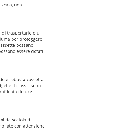
 scala, una
 di trasportarle più
apiuma per proteggere
 cassette possano
 possono essere dotati
nde e robusta cassetta
get e il classic sono
raffinata deluxe.
olida scatola di
impilate con attenzione