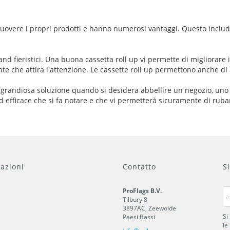
uovere i propri prodotti e hanno numerosi vantaggi. Questo include
tand fieristici. Una buona cassetta roll up vi permette di migliorare
te che attira l'attenzione. Le cassette roll up permettono anche di
a grandiosa soluzione quando si desidera abbellire un negozio, u
efficace che si fa notare e che vi permetterà sicuramente di ruba
azioni
Contatto
S
ProFlags B.V.
Tilbury 8
3897AC
,
Zeewolde
Si
Paesi Bassi
le