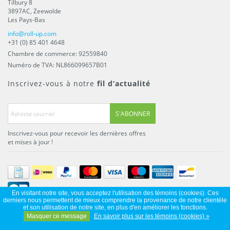
Tilbury 8
3897AC
,
Zeewolde
Les Pays-Bas
info@roll-up.com
+31 (0) 85 401 4648
Chambre de commerce: 92559840
Numéro de TVA: NL866099657B01
Inscrivez-vous à notre
fil d’actualité
S'ABONNER
Inscrivez-vous pour recevoir les dernières offres
et mises à jour !
En visitant notre site, vous acceptez l'utilisation des témoins (cookies). Ces
derniers nous permettent de mieux comprendre la provenance de notre clientèle
et son utilisation de notre site, en plus d'en améliorer les fonctions.
Roll-up
© Copyright 2026 Roll-up.com - Fait partie de
ProFlags BV
Masquer ce message
En savoir plus sur les témoins (cookies) »