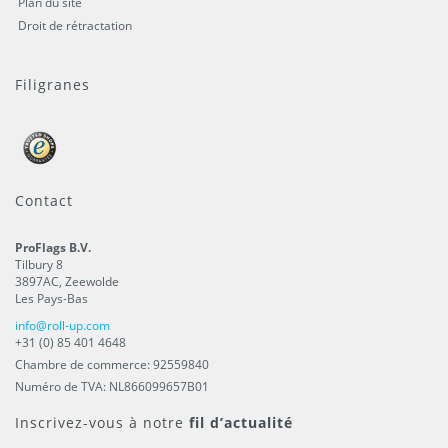
Plan du site
Droit de rétractation
Filigranes
Contact
ProFlags B.V.
Tilbury 8
3897AC
,
Zeewolde
Les Pays-Bas
info@roll-up.com
+31 (0) 85 401 4648
Chambre de commerce: 92559840
Numéro de TVA: NL866099657B01
Inscrivez-vous à notre
fil d’actualité