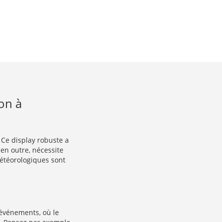
ion à
! Ce display robuste a
 en outre, nécessite
météorologiques sont
 événements, où le