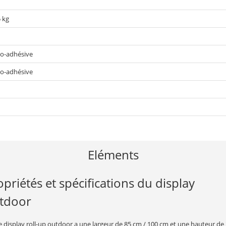
5 kg
o-adhésive
o-adhésive
Eléments
opriétés et spécifications du display
tdoor
e display roll-up outdoor a une largeur de 85 cm / 100 cm et une hauteur de