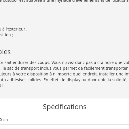
ante outdoor est adaptée à une myriade d'événements et de location
'à l'extérieur ;
ition ;
bles
oor sait endurer des coups. Vous n'avez donc pas à craindre que vo
 le sac de transport inclus vous permet de facilement transporter 
jours à votre disposition à n'importe quel endroit. Installer une i
-adhésives solides. En effet : le display outdoor unie la solidité, 
 !
Spécifications
00 cm