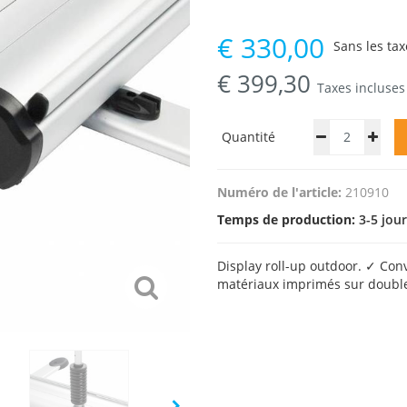
€
330,00
Sans les tax
€
399,30
Taxes incluses
Quantité
Numéro de l'article:
210910
Temps de production:
3-5 jou
Display roll-up outdoor. ✓ Conv
matériaux imprimés sur double