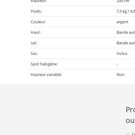
Hauteur:
200 cm
Poids:
7,5 kg / 9,
Couleur:
argent
Haut:
Bande aut
sol:
Bande aut
Sac:
Inclus
Spot halogène:
-
Hauteur variable:
Non
Pr
ou
L