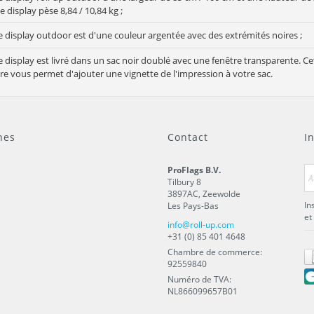
e display pèse 8,84 / 10,84 kg ;
e display outdoor est d'une couleur argentée avec des extrémités noires ;
e display est livré dans un sac noir doublé avec une fenêtre transparente. Ce
re vous permet d'ajouter une vignette de l'impression à votre sac.
nes
Contact
I
ProFlags B.V.
Tilbury 8
3897AC
,
Zeewolde
In
Les Pays-Bas
et
info@roll-up.com
+31 (0) 85 401 4648
Chambre de commerce:
92559840
Numéro de TVA:
NL866099657B01