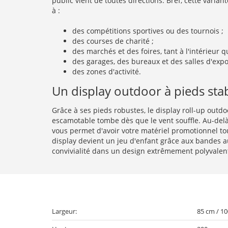
public vient de toutes directions. Bref, cette vari
à :
des compétitions sportives ou des tournois ;
des courses de charité ;
des marchés et des foires, tant à l'intérieur qu
des garages, des bureaux et des salles d'expos
des zones d'activité.
Un display outdoor à pieds sta
Grâce à ses pieds robustes, le display roll-up outd
escamotable tombe dès que le vent souffle. Au-delà,
vous permet d'avoir votre matériel promotionnel tou
display devient un jeu d'enfant grâce aux bandes auto
convivialité dans un design extrêmement polyvalent
Largeur:
85 cm / 1