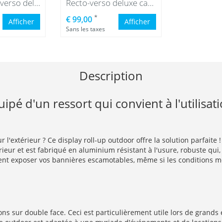
Roll up recto-verso deluxe
Recto-verso deluxe cassette
*
€ 99,00
Afficher
Afficher
Sans les taxes
Description
pé d'un ressort qui convient à l'utilisat
l'extérieur ? Ce display roll-up outdoor offre la solution parfaite 
rieur et est fabriqué en aluminium résistant à l'usure, robuste qui,
ment exposer vos bannières escamotables, même si les conditions 
s sur double face. Ceci est particulièrement utile lors de grands