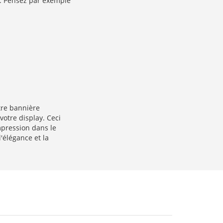
s. Pensez par exemple
tre bannière
votre display. Ceci
mpression dans le
l'élégance et la