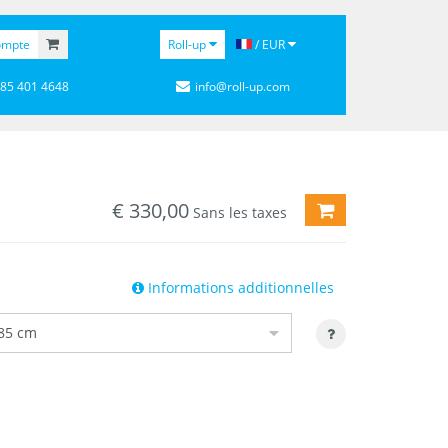
ompte
Roll-up
/ EUR
 85 401 4648
info@roll-up.com
€
330,00
AJOUTER AU PAN
Sans les taxes
Informations additionnelles