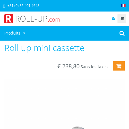
+31 (0) 85 401 4648
Produits
Roll up mini cassette
€
238,80
AJO
Sans les taxes