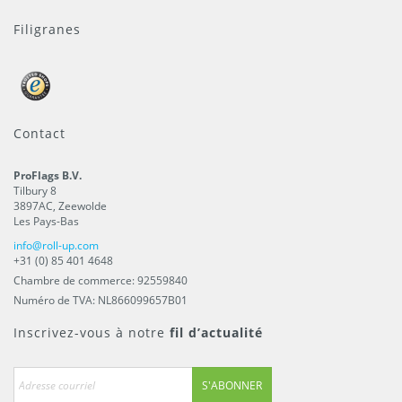
Filigranes
Contact
ProFlags B.V.
Tilbury 8
3897AC
,
Zeewolde
Les Pays-Bas
info@roll-up.com
+31 (0) 85 401 4648
Chambre de commerce: 92559840
Numéro de TVA: NL866099657B01
Inscrivez-vous à notre
fil d’actualité
S'ABONNER