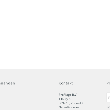
nnanden
Kontakt
P
ProFlags B.V.
Tilbury 8
3897AC
,
Zeewolde
Re
Nederländerna