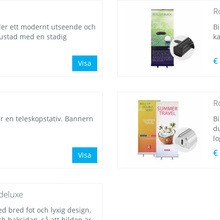
R
der ett modernt utseende och
Bi
rustad med en stadig
k
€
Visa
R
r en teleskopstativ. Bannern
Bi
du
lo
€
Visa
 deluxe
d bred fot och lyxig design.
h baksidan, så att bilden är