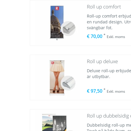
Roll up comfort
Roll-up comfort erbju
en rundad design. Ut
svängbar fot.
*
€ 70,00
Exkl. moms
Roll up deluxe
Deluxe roll-up erbjude
är utbytbar.
*
€ 97,50
Exkl. moms
Roll up dubbelsidig
Dubbelsidig roll-up me
Tryck på både fram- oc