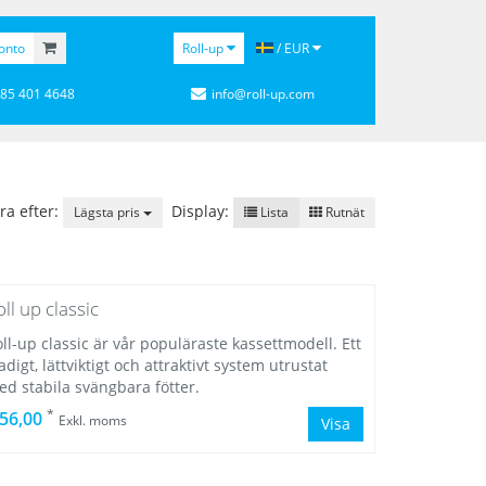
onto
Roll-up
/ EUR
 85 401 4648
info@roll-up.com
ra efter:
Display:
Lägsta pris
Lista
Rutnät
oll up classic
ll-up classic är vår populäraste kassettmodell. Ett
adigt, lättviktigt och attraktivt system utrustat
d stabila svängbara fötter.
*
 56,00
Exkl. moms
Visa