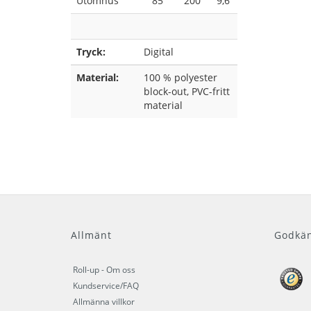
Utomhus
85
200
9,6
Tryck:
Digital
Material:
100 % polyester
block-out, PVC-fritt
material
Allmänt
Godkä
Roll-up - Om oss
Kundservice/FAQ
Allmänna villkor