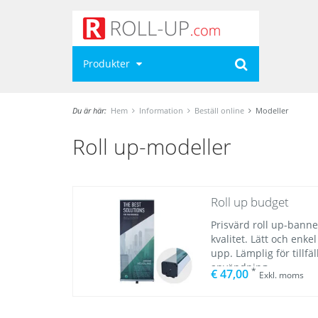
Produkter
Du är här:
Hem
Information
Beställ online
Modeller
Roll up-modeller
Roll up budget
Prisvärd roll up-bann
kvalitet. Lätt och enke
upp. Lämplig för tillfäl
användning.
*
€ 47,00
Exkl. moms