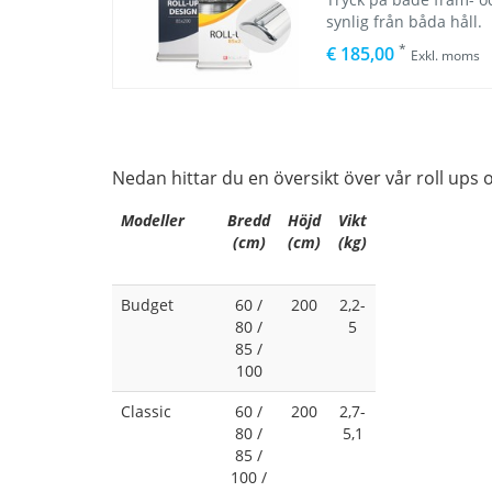
synlig från båda håll.
*
€ 185,00
Exkl. moms
Nedan hittar du en översikt över vår roll ups 
Modeller
Bredd
Höjd
Vikt
(cm)
(cm)
(kg)
Budget
60 /
200
2,2-
80 /
5
85 /
100
Classic
60 /
200
2,7-
80 /
5,1
85 /
100 /