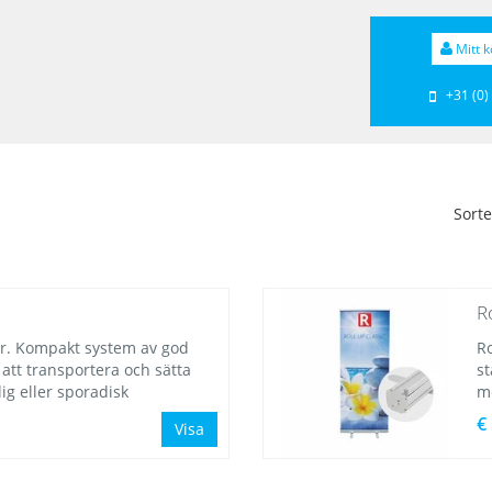
Mitt k
+31 (0)
Sorte
R
er. Kompakt system av god
Ro
l att transportera och sätta
st
lig eller sporadisk
me
€
Visa