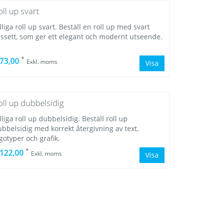
oll up svart
lliga roll up svart. Beställ en roll up med svart
assett, som ger ett elegant och modernt utseende.
*
 73,00
Exkl. moms
Visa
oll up dubbelsidig
lliga roll up dubbelsidig. Beställ roll up
bbelsidig med korrekt återgivning av text,
gotyper och grafik.
*
 122,00
Exkl. moms
Visa